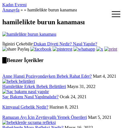
Kadın Evreni
≡
Anasayfa
» » hamilelikte burun kanaması
hamilelikte burun kanaması
İlginizi Çekebilir:
Dukan Diyeti Nedir? Nasıl Yapılır?
Paylaş
Benzer İçerikler
Anne Hangi Pozisyondayken Bebek Rahat Eder?
Mart 4, 2021
Hamilelikte Erkek Bebek Belirtileri
Mayıs 31, 2022
Saç Bakımı Nasıl Yapılmalıdır?
Ocak 24, 2021
Kimyasal Gebelik Nedir?
Haziran 8, 2021
Ramazan Ayı İçin Zeytinyağlı Yemek Önerileri
Mart 5, 2021
Bebeklerde Moro Refleksi Nedir?
Mayıs 16, 2022