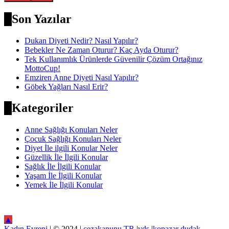
Son Yazılar
Dukan Diyeti Nedir? Nasıl Yapılır?
Bebekler Ne Zaman Oturur? Kaç Ayda Oturur?
Tek Kullanımlık Ürünlerde Güvenilir Çözüm Ortağınız
MottoCup!
Emziren Anne Diyeti Nasıl Yapılır?
Göbek Yağları Nasıl Erir?
Kategoriler
Anne Sağlığı Konuları Neler
Çocuk Sağlığı Konuları Neler
Diyet İle ilgili Konular Neler
Güzellik İle İlgili Konular
Sağlık İle İlgili Konular
Yaşam İle İlgili Konular
Yemek İle İlgili Konular
▲
Kadın Evreni
| © 2024 |
cezakanunu.TR
|
vds
|
kopazar
dudak