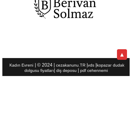
▲
| © 2024 |
|
|
Kadın Evreni
cezakanunu.TR
vds
kopazar
dudak
|
|
dolgusu fiyatları
diş deposu
pdf cehennemi