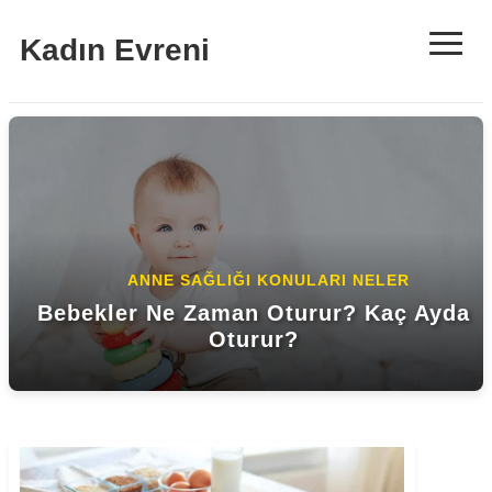
≡
Kadın Evreni
ANNE SAĞLIĞI KONULARI NELER
YAŞAM İLE İLGILI KONULAR
Bebekler Ne Zaman Oturur? Kaç Ayda
Tek Kullanımlık Ürünlerde Güvenilir
Oturur?
Çözüm Ortağınız MottoCup!
Dukan Diyeti Nedir? Nasıl Yapılır?