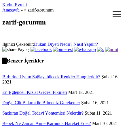
Kadın Evreni
≡
Anasayfa
» » zarif-gorunum
zarif-gorunum
İlginizi Çekebilir:
Dukan Diyeti Nedir? Nasıl Yapılır?
Paylaş
Benzer İçerikler
Birbirine Uyum Sağlayabilecek Renkler Hangileridir?
Şubat 16,
2021
En Eğlenceli Kızlar Gecesi Fikirleri
Mart 18, 2021
Doğal Cilt Bakımı ile Bilmeniz Gerekenler
Şubat 16, 2021
Saçkıran Doğal Tedavi Yöntemleri Nelerdir?
Şubat 11, 2021
Bebek Ne Zaman Anne Karnında Hareket Eder?
Mart 10, 2021