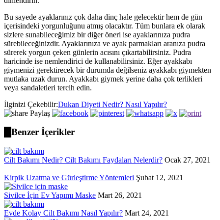
dinlendirin.
Bu sayede ayaklarınız çok daha dinç hale gelecektir hem de gün
içerisindeki yorgunluğunu atmış olacaktır. Tüm bunlara ek olarak
sizlere sunabileceğimiz bir diğer öneri ise ayaklarınıza pudra
sürebileceğinizdir. Ayaklarınıza ve ayak parmakları aranıza pudra
sürerek yorgun çeken günlerin acısını çıkartabilirsiniz. Pudra
haricinde ise nemlendirici de kullanabilirsiniz. Eğer ayakkabı
giymenizi gerektirecek bir durumda değilseniz ayakkabı giymekten
mutlaka uzak durun. Ayakkabı giymek yerine daha çok terlikleri
veya sandaletleri tercih edin.
İlginizi Çekebilir:
Dukan Diyeti Nedir? Nasıl Yapılır?
Paylaş
Benzer İçerikler
Cilt Bakımı Nedir? Cilt Bakımı Faydaları Nelerdir?
Ocak 27, 2021
Kirpik Uzatma ve Gürleştirme Yöntemleri
Şubat 12, 2021
Sivilce İçin Ev Yapımı Maske
Mart 26, 2021
Evde Kolay Cilt Bakımı Nasıl Yapılır?
Mart 24, 2021