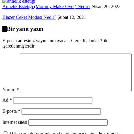
Annelik Estetiği (Mommy Make-Over) Nedir?
Nisan 20, 2022
Blazer Ceket Modası Nedir?
Şubat 12, 2021
Bir yanıt yazın
E-posta adresiniz yayınlanmayacak.
Gerekli alanlar
*
ile
işaretlenmişlerdir
Yorum
*
Ad
*
E-posta
*
İnternet sitesi
Daha sonraki yorumlarımda kullanılması için adım, e-posta