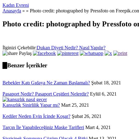
Kadın Evreni
Anasayfa
» » Photo credit: photographed by Pressfoto on Freepik.co
Photo credit: photographed by Pressfoto 
İlginizi Çekebilir:
Dukan Diyeti Nedir? Nasıl Yapılır?
Paylaş
Benzer İçerikler
Bebekler Katı Gıdaya Ne Zaman Başlamalı?
Şubat 18, 2021
Pasaport Nedir? Pasaport Çeşitleri Nelerdir?
Eylül 6, 2021
Kansızlık Sinirlilik Yapar mı?
Mart 25, 2021
Kediler Neden Evin İçinde Koşar?
Şubat 26, 2021
Tarçın İle Yapabileceğiniz Maske Tarifleri
Mart 4, 2021
Sivrisinek Sorununa Çözüm Olacak 4 Bitki
Mart 13, 2021