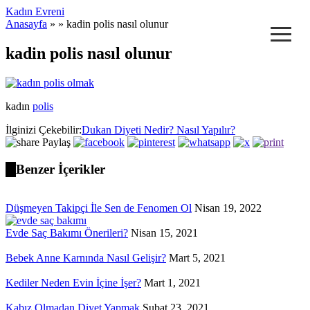
Kadın Evreni
≡
Anasayfa
» » kadin polis nasıl olunur
kadin polis nasıl olunur
kadın
polis
İlginizi Çekebilir:
Dukan Diyeti Nedir? Nasıl Yapılır?
Paylaş
Benzer İçerikler
Düşmeyen Takipçi İle Sen de Fenomen Ol
Nisan 19, 2022
Evde Saç Bakımı Önerileri?
Nisan 15, 2021
Bebek Anne Karnında Nasıl Gelişir?
Mart 5, 2021
Kediler Neden Evin İçine İşer?
Mart 1, 2021
Kabız Olmadan Diyet Yapmak
Şubat 23, 2021