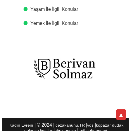
Yaşam İle İlgili Konular
Yemek İle İlgili Konular
▲
| © 2024 |
|
|
Kadın Evreni
cezakanunu.TR
vds
kopazar
dudak
|
|
dolgusu fiyatları
diş deposu
pdf cehennemi