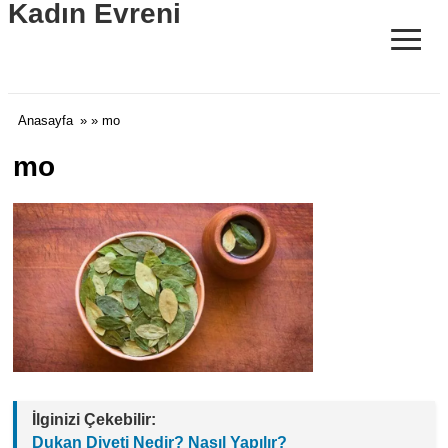
Kadın Evreni
≡
Anasayfa
» » mo
mo
İlginizi Çekebilir:
Dukan Diyeti Nedir? Nasıl Yapılır?