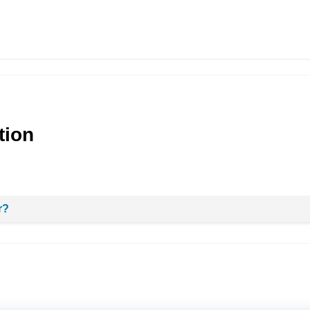
tion
r?