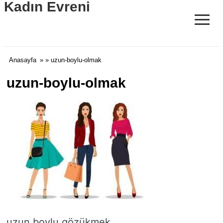
Kadın Evreni
≡
Anasayfa
» » uzun-boylu-olmak
uzun-boylu-olmak
uzun boylu gözükmek